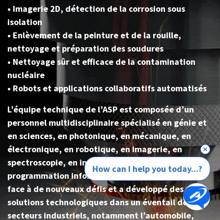
• Imagerie 2D, détection de la corrosion sous
isolation
• Enlèvement de la peinture et de la rouille,
nettoyage et préparation des soudures
• Nettoyage sûr et efficace de la contamination
nucléaire
• Robots et applications collaboratifs automatisés
L’équipe technique de l’ASP est composée d’un
personnel multidisciplinaire spécialisé en génie et
en sciences, en photonique, en mécanique, en
électronique, en robotique, en imagerie, en
spectroscopie, en intelligence artificielle et en
How can I help you today...?
programmation informatique. L’équipe s’épanouit
face à de nouveaux défis et a développé des
solutions technologiques dans un éventail de
secteurs industriels, notamment l’automobile,