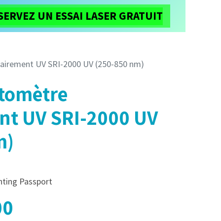
SERVEZ UN ESSAI LASER GRATUIT
Cobot
À propos de nous
airement UV SRI-2000 UV (250-850 nm)
tomètre
nt UV SRI-2000 UV
m)
ghting Passport
00