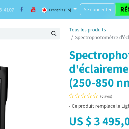
RÉ
-vous
Contact us
Marque
Blogue
Se connecter
Services LaserBlast
3-4107
Français (CA)
Tous les produits
Spectrophotomètre d'écl
Spectropho
d'éclaireme
(250-850 n
(0 avis)
- Ce produit remplace le Li
US $
3 495,